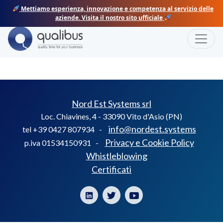
Skip
Mettiamo esperienza, innovazione e competenza al servizio delle
to
aziende. Visita il nostro sito ufficiale
content
Toggle
TESSILBRENTA
Nord Est Systems srl
Loc. Chiavines, 4 - 33090 Vito d'Asio (PN)
info@nordest.systems
tel +39 0427 807934 -
Privacy e Cookie Policy
p.iva 01534150931 -
Whistleblowing
Certificati