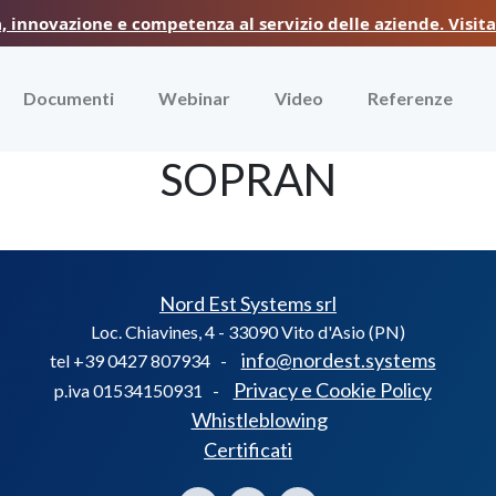
innovazione e competenza al servizio delle aziende. Visita i
Documenti
Webinar
Video
Referenze
SOPRAN
Nord Est Systems srl
Loc. Chiavines, 4 - 33090 Vito d'Asio (PN)
info@nordest.systems
tel +39 0427 807934 -
Privacy e Cookie Policy
p.iva 01534150931 -
Whistleblowing
Certificati