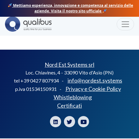
Skip
Mettiamo esperienza, innovazione e competenza al servizio delle
to
aziende. Visita il nostro sito ufficiale
content
Toggle
LEGNOLANDIA
Nord Est Systems srl
Loc. Chiavines, 4 - 33090 Vito d'Asio (PN)
info@nordest.systems
tel +39 0427 807934 -
Privacy e Cookie Policy
p.iva 01534150931 -
Whistleblowing
Certificati