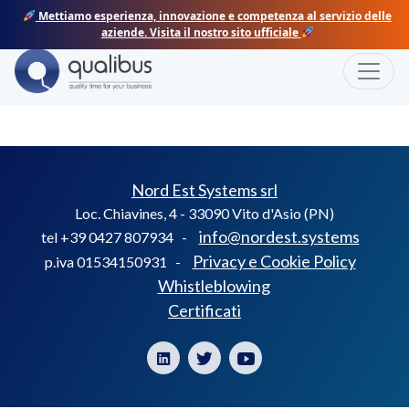
Skip
Mettiamo esperienza, innovazione e competenza al servizio delle
to
aziende. Visita il nostro sito ufficiale
content
Toggle
INTERTECNICA
Nord Est Systems srl
Loc. Chiavines, 4 - 33090 Vito d'Asio (PN)
info@nordest.systems
tel +39 0427 807934 -
Privacy e Cookie Policy
p.iva 01534150931 -
Whistleblowing
Certificati