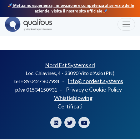
Skip
Mettiamo esperienza, innovazione e competenza al servizio delle
to
aziende. Visita il nostro sito ufficiale
content
Toggle
COVEME
Nord Est Systems srl
Loc. Chiavines, 4 - 33090 Vito d'Asio (PN)
info@nordest.systems
tel +39 0427 807934 -
Privacy e Cookie Policy
p.iva 01534150931 -
Whistleblowing
Certificati