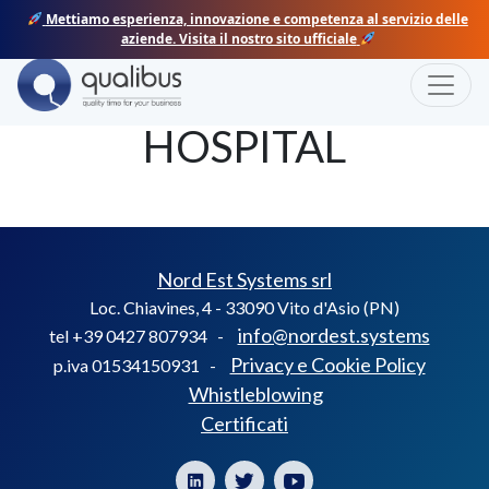
Skip
Mettiamo esperienza, innovazione e competenza al servizio delle
to
aziende. Visita il nostro sito ufficiale
content
Toggle
COF LANZO
HOSPITAL
Nord Est Systems srl
Loc. Chiavines, 4 - 33090 Vito d'Asio (PN)
info@nordest.systems
tel +39 0427 807934 -
Privacy e Cookie Policy
p.iva 01534150931 -
Whistleblowing
Certificati