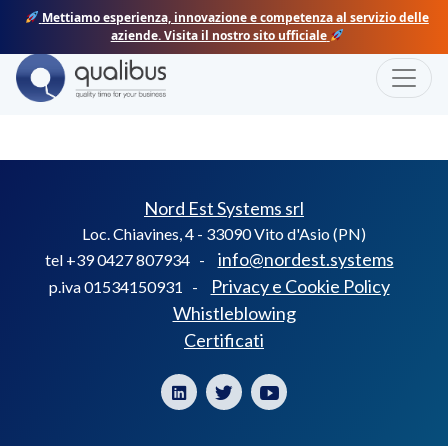
Skip
Mettiamo esperienza, innovazione e competenza al servizio delle
to
aziende. Visita il nostro sito ufficiale
content
Toggle
AZZALIN
Nord Est Systems srl
Loc. Chiavines, 4 - 33090 Vito d'Asio (PN)
info@nordest.systems
tel +39 0427 807934 -
Privacy e Cookie Policy
p.iva 01534150931 -
Whistleblowing
Certificati