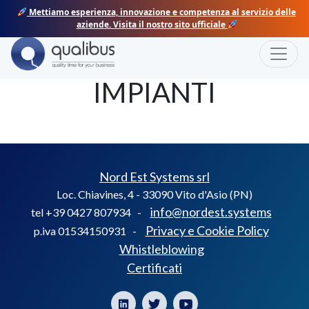
Skip
Mettiamo esperienza, innovazione e competenza al servizio delle
to
aziende. Visita il nostro sito ufficiale
content
Toggle
AIMAR MATTEO
IMPIANTI
Nord Est Systems srl
Loc. Chiavines, 4 - 33090 Vito d'Asio (PN)
info@nordest.systems
tel +39 0427 807934 -
Privacy e Cookie Policy
p.iva 01534150931 -
Whistleblowing
Certificati