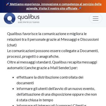
Mettiamo esperienza, innovazione e competenza al servizio delle
aziende. Visita il nostro sito ufficiale
Skip
Torna alle Features
Toggle
Comunicazioni
to
content
Qualibus favorisce la comunicazione e migliora le
relazioni tra il personale grazie ai Messaggi e Discussioni
(chat)
Le comunicazioni possono essere collegate a Documenti,
processi, progetti o anagrafiche.
Oltre ai messaggi standard, Qualibus recapita messaggi
automatici (anche grazie a Mail Sender) per:
effettuare la distribuzione controllata dei
documenti
informare gli utenti dell’avvio di un nuovo evento,
dell’attuazione di una disposizione oppure che non
è stata chiusa in tempo
informare gli interessati (compresi Clienti e